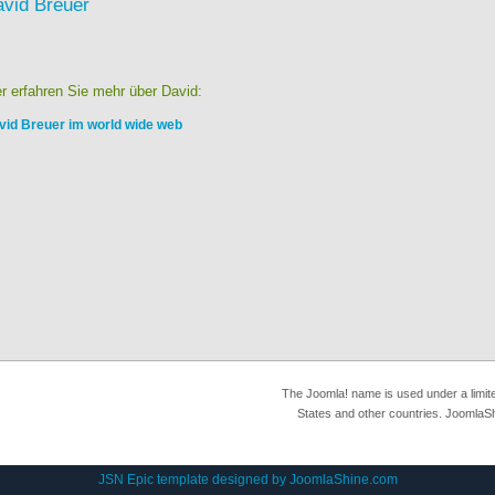
vid Breuer
er erfahren Sie mehr über David:
vid Breuer im world wide web
The Joomla! name is used under a limit
States and other countries. JoomlaSh
JSN Epic template designed by
JoomlaShine.com