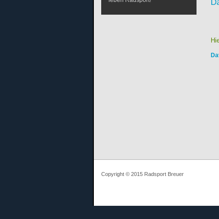
leben Radsport!
Da
Hi
Da
Copyright © 2015 Radsport Breuer