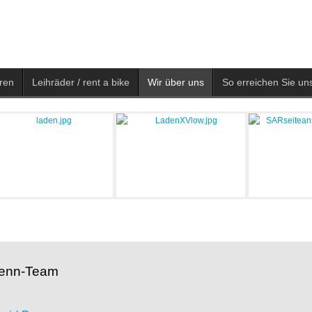
ren
Leihräder / rent a bike
Wir über uns
So erreichen Sie uns
enn-Team