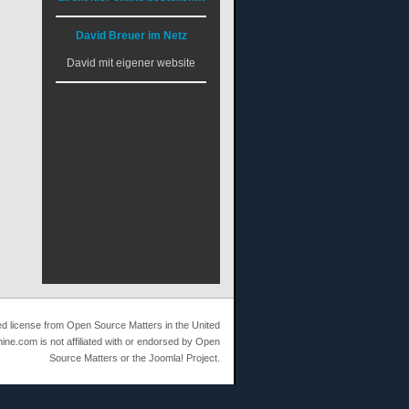
David Breuer im Netz
David mit eigener website
ed license from Open Source Matters in the United
ine.com is not affiliated with or endorsed by Open
Source Matters or the Joomla! Project.