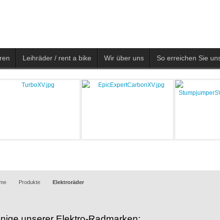
ren
Leihräder / rent a bike
Wir über uns
So erreichen Sie uns
me
Produkte
Elektroräder
inige unserer Elektro-Radmarken: