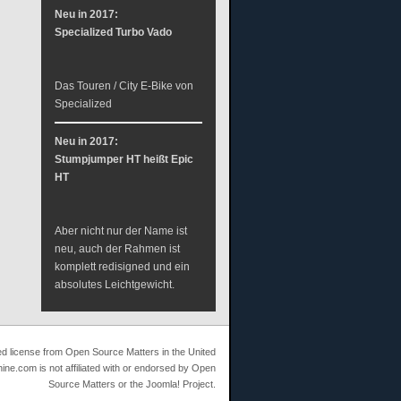
Neu in 2017:
Specialized Turbo Vado
Das Touren / City E-Bike von
Specialized
Neu in 2017:
Stumpjumper HT heißt Epic
HT
Aber nicht nur der Name ist
neu, auch der Rahmen ist
komplett redisigned und ein
absolutes Leichtgewicht.
ed license from Open Source Matters in the United
ine.com is not affiliated with or endorsed by Open
Source Matters or the Joomla! Project.