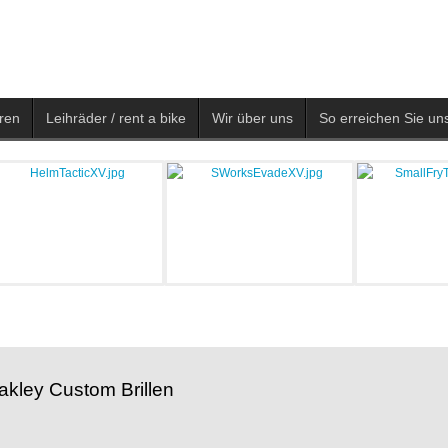
ren
Leihräder / rent a bike
Wir über uns
So erreichen Sie uns
akley Custom Brillen