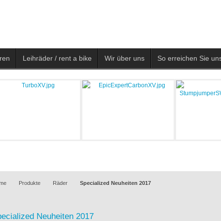
ren
Leihräder / rent a bike
Wir über uns
So erreichen Sie uns
me
Produkte
Räder
Specialized Neuheiten 2017
ecialized Neuheiten 2017