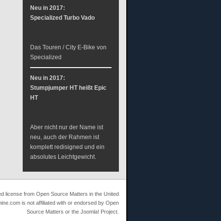
Neu in 2017:
Specialized Turbo Vado
Das Touren / City E-Bike von
Specialized
Neu in 2017:
Stumpjumper HT heißt Epic
HT
Aber nicht nur der Name ist
neu, auch der Rahmen ist
komplett redisigned und ein
absolutes Leichtgewicht.
ed license from Open Source Matters in the United
ine.com is not affiliated with or endorsed by Open
Source Matters or the Joomla! Project.